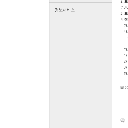
프
2.
(13:
정보서비스
프
3.
참
4.
가
나
다
1)
2)
3)
라
2
|