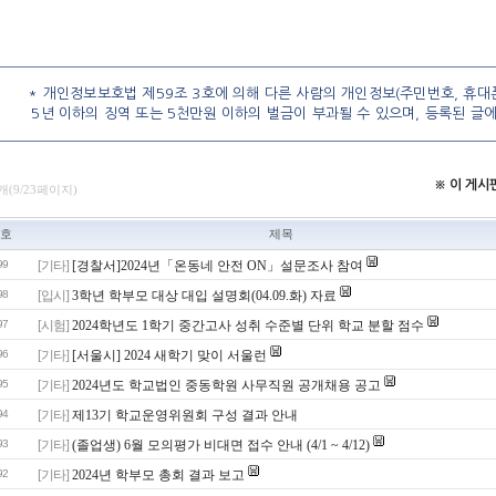
* 개인정보보호법 제59조 3호에 의해 다른 사람의 개인정보(주민번호, 휴대폰
5년 이하의 징역 또는 5천만원 이하의 벌금이 부과될 수 있으며, 등록된 글
※ 이 게
개(9/23페이지)
호
제목
99
[기타]
[경찰서]2024년「온동네 안전 ON」설문조사 참여
98
[입시]
3학년 학부모 대상 대입 설명회(04.09.화) 자료
97
[시험]
2024학년도 1학기 중간고사 성취 수준별 단위 학교 분할 점수
96
[기타]
[서울시] 2024 새학기 맞이 서울런
95
[기타]
2024년도 학교법인 중동학원 사무직원 공개채용 공고
94
[기타]
제13기 학교운영위원회 구성 결과 안내
93
[기타]
(졸업생) 6월 모의평가 비대면 접수 안내 (4/1 ~ 4/12)
92
[기타]
2024년 학부모 총회 결과 보고