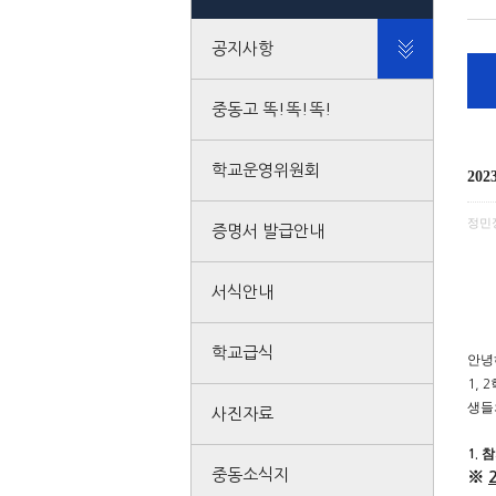
공지사항
중동고 똑!똑!똑!
학교운영위원회
20
정민
증명서 발급안내
서식안내
학교급식
안녕
1, 2
생들
사진자료
참
1.
중동소식지
※