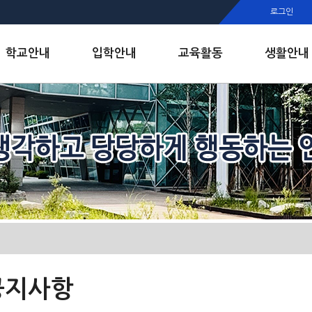
행정실
로그인
보건실
인안내
학교안내
입학안내
교육활동
생활안내
공지사항