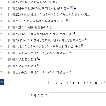
91
[기타]
2024년 학부모회 임원 당선자 공고
90
[기타]
강남구 주민창여예산제 제안사업 공모 홍보
89
[기타]
2024학년도 제13기 학교운영위원회 학부모위원 당선자 공고
88
[기타]
중동고등학교 사무행정실무사 채용 공고
87
[기타]
학교 석식 신청 관련 문의사항
86
[기타]
2024 학부모회 임원 입후보 소견 및 선거 안내
85
[기타]
자애백서(사회정서성장교육, 3월호), 마음챙김교육 안내
84
[기타]
제13기 학교운영위원회 1학년 학부모위원 선출 안내
83
[기타]
운동부(축구부 필드코치) 지도자 채용 공고
82
[행사]
학부모 교실 안내
81
[행사]
학부모 총회 안내
80
[기타]
운동부(빙구부 필드코치) 지도자 채용 공고
쓰기
1
2
3
4
5
6
7
8
9