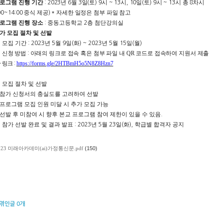
로그램 진행 기간
년
월
일
토
시
시
일
토
시
시 총
차시
:
2023
6
3
(
) 9
~ 13
, 10
(
) 9
~ 13
8
중식 제공
자세한 일정은 첨부 파일 참고
00~14:00
) *
로그램 진행 장소
중동고등학교
층 첨단강의실
:
2
가 모집 절차 및 선발
모집 기간
년
월
일
화
년
월
일
월
.
: 2023
5
9
(
) ~ 2023
5
15
(
)
신청 방법
아래의 링크
로 접속 혹은 첨부 파일 내 QR 코드로 접속하여 지원서 제출
.
:
링크
https://forms.gle/2HTBmH5o5N8Z8Hzn7
-
:
모집 절차 및 선발
.
참가 신청서의 충실도를 고려하여 선발
프로그램 모집 인원 미달 시 추가 모집 가능
선발 후 미참여 시 향후 본교 프로그램 참여 제한이 있을 수 있음
.
참가 선발 완료 및 결과 발표
년
월
일
화
학급별 합격자 공지
.
: 2023
5
23
(
),
023 미래아카데미(ai)가정통신문.pdf
(150)
엮인글
0
개