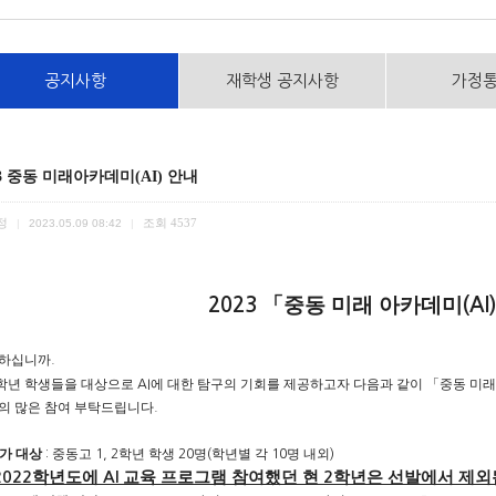
공지사항
재학생 공지사항
가정
23 중동 미래아카데미(AI) 안내
정
조회
4537
|
2023.05.09 08:42
|
「
중동 미래 아카데미
2023
(AI)
하십니까
.
학년 학생들을 대상으로
에 대한 탐구의 기회를 제공하고자 다음과 같이
「
중동 미래
AI
의 많은 참여 부탁드립니다
.
가 대상
중동고
학년 학생
명
학년별 각
명 내외
:
1, 2
20
(
10
)
학년도에
교육 프로그램 참여했던 현
학년은 선발에서 제외
2022
AI
2