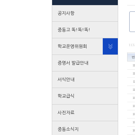
공지사항
중동고 똑!똑!똑!
11
학교운영위원회
번
증명서 발급안내
1
1
서식안내
1
1
학교급식
1
1
사진자료
1
1
중동소식지
1