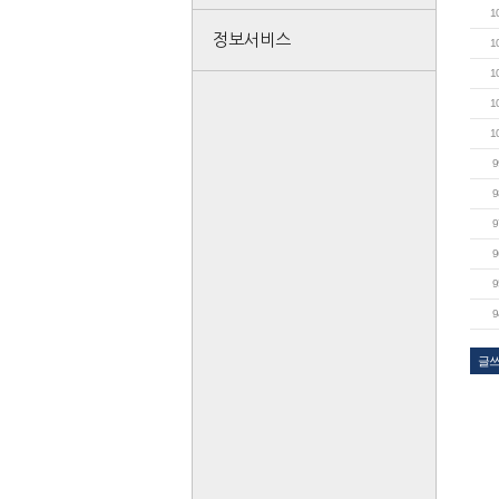
1
정보서비스
1
1
1
1
9
9
9
9
9
9
글