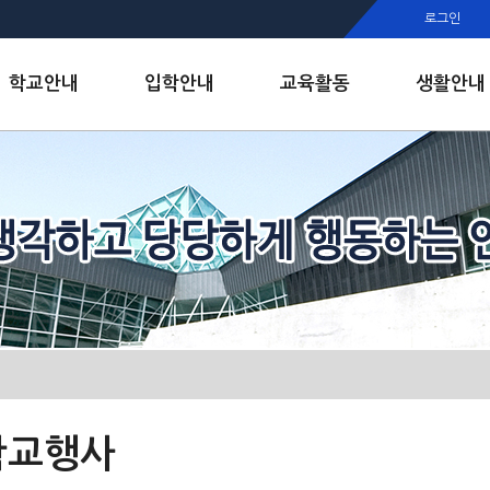
행정실
로그인
보건실
인안내
학교안내
입학안내
교육활동
생활안내
학교행사