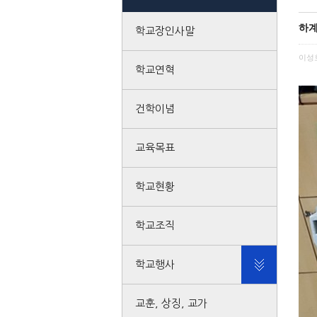
하계
학교장인사말
이성
학교연혁
건학이념
교육목표
학교현황
학교조직
학교행사
교훈, 상징, 교가