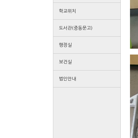
학교위치
도서관(중동문고)
행정실
보건실
법인안내