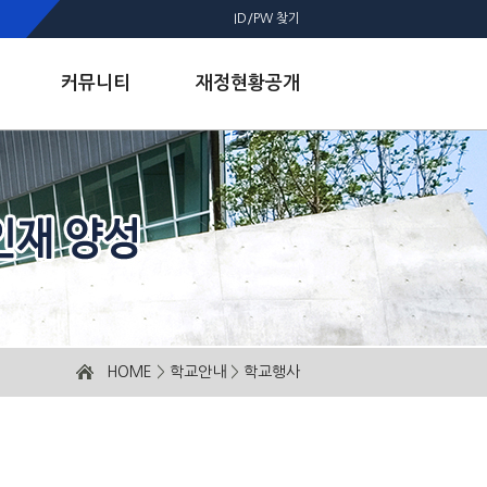
ID/PW 찾기
커뮤니티
재정현황공개
HOME
>
학교안내
>
학교행사