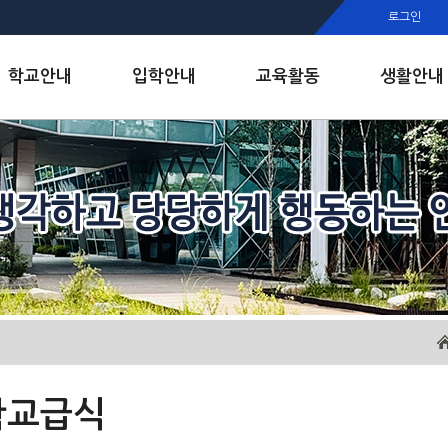
행정실
로그인
보건실
인안내
학교안내
입학안내
교육활동
생활안내
학교급식