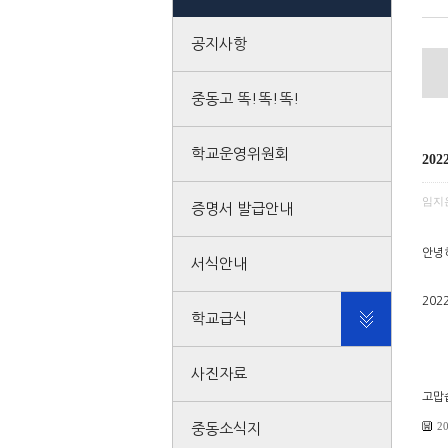
공지사항
중동고 똑!똑!똑!
학교운영위원회
20
임지
증명서 발급안내
안녕
서식안내
20
학교급식
사진자료
고맙
2
중동소식지