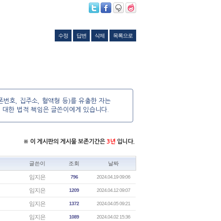
수정
답변
삭제
목록으로
번호, 집주소, 혈액형 등)를 유출한 자는
에 대한 법적 책임은 글쓴이에게 있습니다.
※ 이 게시판의 게시물 보존기간은
3년
입니다.
글쓴이
조회
날짜
임지은
796
2024.04.19 09:06
임지은
1209
2024.04.12 09:07
임지은
1372
2024.04.05 09:21
임지은
1089
2024.04.02 15:36