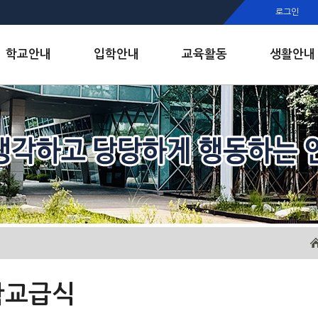
행정실
로그인
보건실
인안내
학교안내
입학안내
교육활동
생활안내
학교급식