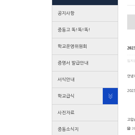
공지사항
중동고 똑!똑!똑!
학교운영위원회
20
임지
증명서 발급안내
안녕
서식안내
20
학교급식
사진자료
고맙
2
중동소식지