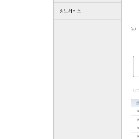
정보서비스
|
15
번
9
9
9
9