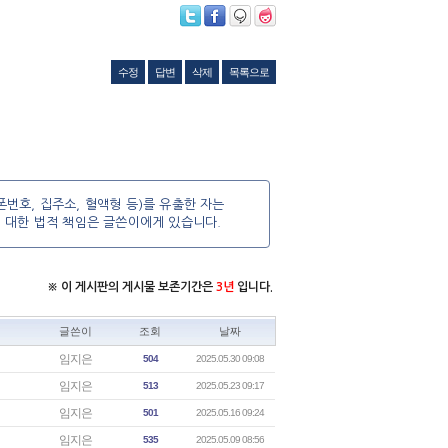
수정
답변
삭제
목록으로
번호, 집주소, 혈액형 등)를 유출한 자는
에 대한 법적 책임은 글쓴이에게 있습니다.
※ 이 게시판의 게시물 보존기간은
3년
입니다.
글쓴이
조회
날짜
임지은
504
2025.05.30 09:08
임지은
513
2025.05.23 09:17
임지은
501
2025.05.16 09:24
임지은
535
2025.05.09 08:56