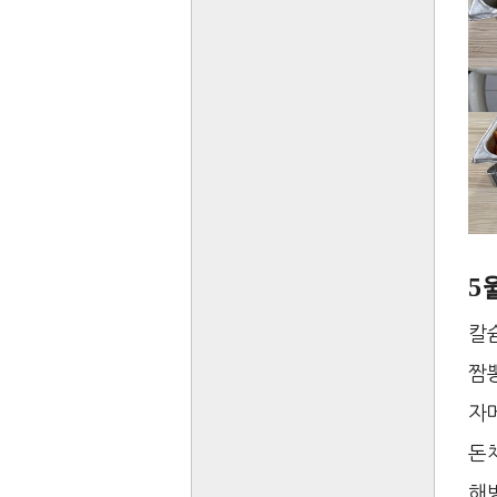
5
칼
짬
자
돈
해