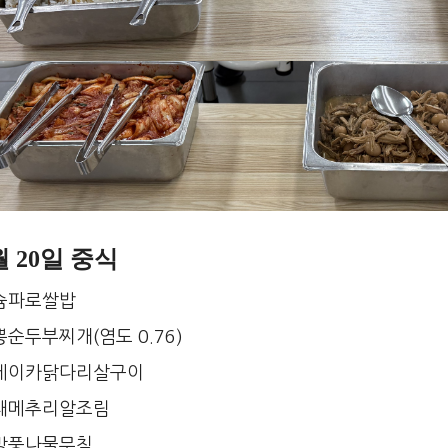
월 20일 중식
슘파로쌀밥
뽕순두부찌개(염도 0.76)
메이카닭다리살구이
채메추리알조림
방풍나물무침