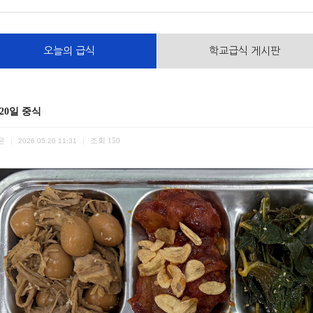
오늘의 급식
학교급식 게시판
 20일 중식
은
조회
150
|
2026.05.20 11:31
|