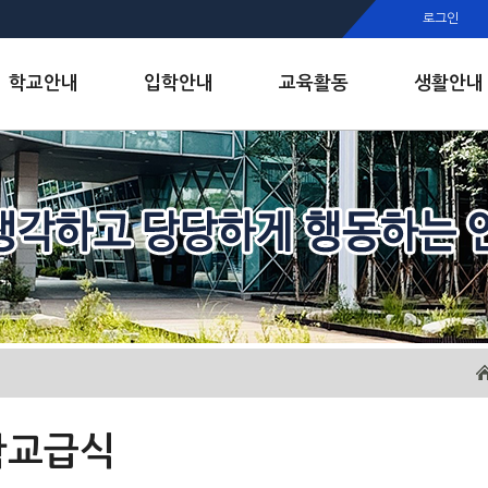
행정실
로그인
보건실
인안내
학교안내
입학안내
교육활동
생활안내
학교급식