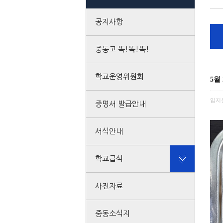
공지사항
중동고 똑!똑!똑!
학교운영위원회
5월
임지
증명서 발급안내
서식안내
학교급식
사진자료
중동소식지