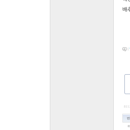
배
|
811
번
8