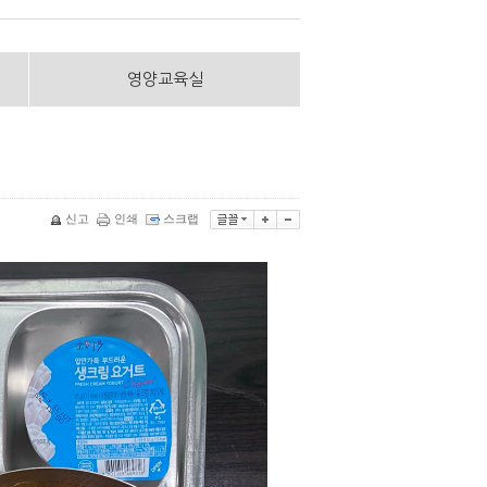
영양교육실
신고
인쇄
스크랩