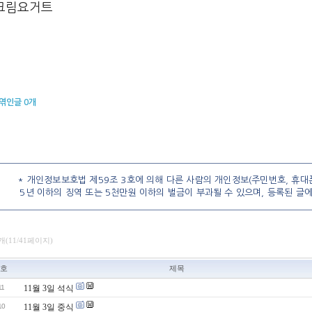
크림요거트
엮인글
0
개
* 개인정보보호법 제59조 3호에 의해 다른 사람의 개인정보(주민번호, 휴대폰
5년 이하의 징역 또는 5천만원 이하의 벌금이 부과될 수 있으며, 등록된 글
개(11/41페이지)
호
제목
11
11월 3일 석식
10
11월 3일 중식