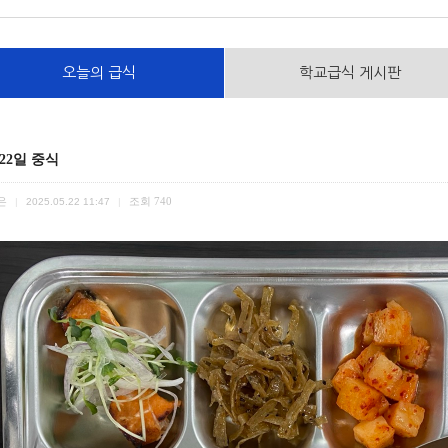
오늘의 급식
학교급식 게시판
 22일 중식
은
조회
740
|
2025.05.22 11:47
|