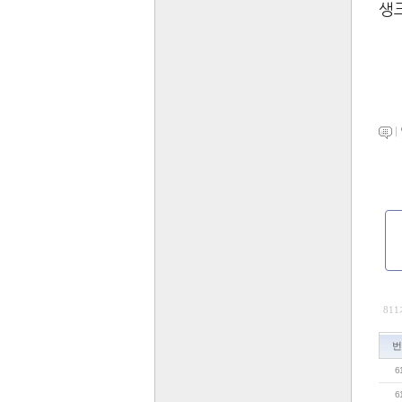
생
|
811
번
6
6