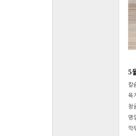
5
칼
육개
청
명
깍