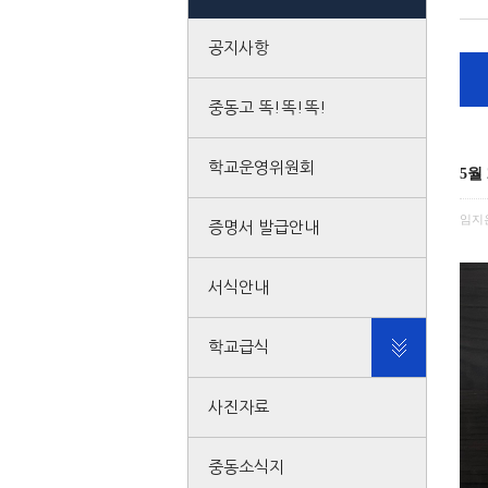
공지사항
중동고 똑!똑!똑!
학교운영위원회
5월
임지
증명서 발급안내
서식안내
학교급식
사진자료
중동소식지