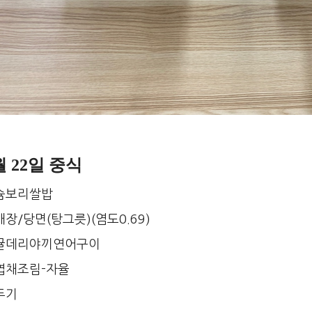
월 22일 중식
슘보리쌀밥
장/당면(탕그릇)(염도0.69)
귤데리야끼연어구이
엽채조림-자율
두기