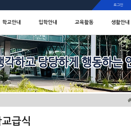
행정실
로그인
보건실
인안내
학교안내
입학안내
교육활동
생활안내
학교급식