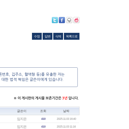
수정
답변
삭제
목록으로
번호, 집주소, 혈액형 등)를 유출한 자는
에 대한 법적 책임은 글쓴이에게 있습니다.
※ 이 게시판의 게시물 보존기간은
3년
입니다.
글쓴이
조회
날짜
임지은
410
2025.11.03 16:40
임지은
410
2025.11.03 11:16