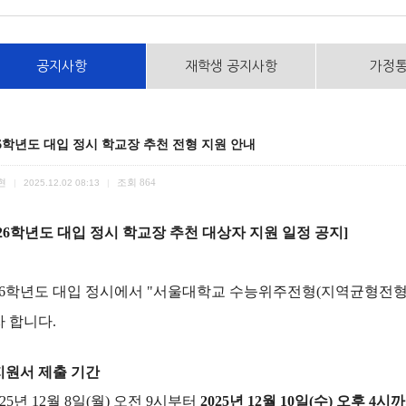
공지사항
재학생 공지사항
가정
26학년도 대입 정시 학교장 추천 전형 지원 안내
현
조회
864
|
2025.12.02 08:13
|
26
학년도 대입 정시 학교장 추천 대상자 지원 일정 공지
]
6
학년도 대입 정시에서
"
서울대학교 수능위주전형
(
지역균형전
자 합니다
.
지원서 제출 기간
025
년
12
월
8
일
(
월
)
오전
9
시부터
2025
년
12
월
10
일
(
수
)
오후
4
시까