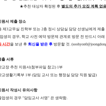
★
추천 대상자 확정된 후
별도의 추가 모집 계획 없
지원서 제출 장소
층 제
3
교무실 진학부 또는
2
층 정시 상담실 담당 선생님에게 제출
졸업생의 경우, 학교 사전 예약 방문제 관계로 방문 전 반드시 아
와
시간
을 보낸 후
회신을 받은 후
방문할 것. (soohyon0@joongdong.
제출 서류
학교장 추천 지원서
(
첨부파일 참고
) 1
부
학교생활기록부
1
부
(
담임 교사 또는 행정실 담당 직원 발급
)
지원서 작성시 유의사항
졸업생의 경우
"
담임교사 서명
"
은 생략함
.