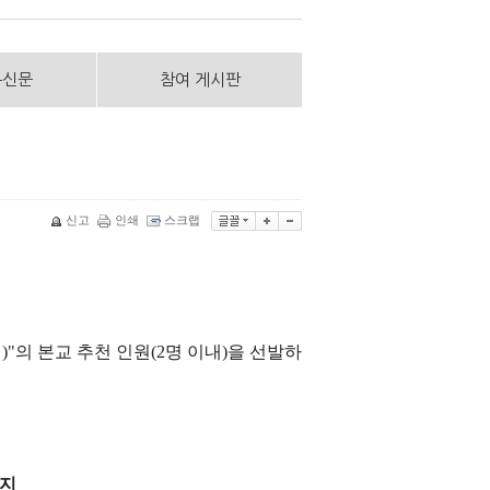
통신문
참여 게시판
신고
인쇄
스크랩
형
)"
의 본교 추천 인원
(2
명 이내
)
을 선발하
지