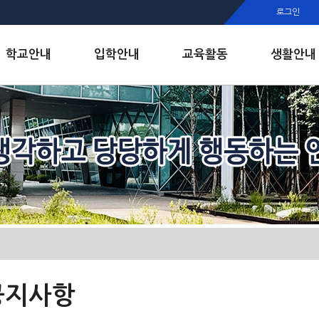
행정실
로그인
보건실
인안내
학교안내
입학안내
교육활동
생활안내
공지사항