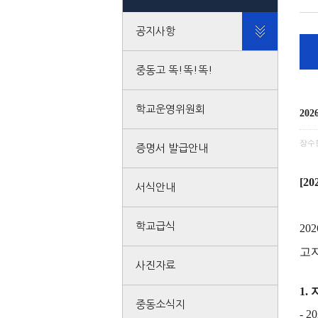
공지사항
중동고 똑!똑!똑!
학교운영위원회
20
장수
증명서 발급안내
[20
서식안내
학교급식
202
고
사진자료
1.
중동소식지
- 2