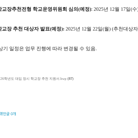
학교장추천전형 학교운영위원회 심의
(
예정
)
: 2025
년
12
월
17
일
(
수
학교장 추천 대상자 발표
(
예정
):
2025
년
12
월
22
일
(
월
) (
추천대상자
상기 일정은 업무 진행에 따라 변경될 수 있음
.
026학년도 대입 정시 학교장 추천 지원서.hwp
(87)
엮인글
0
개