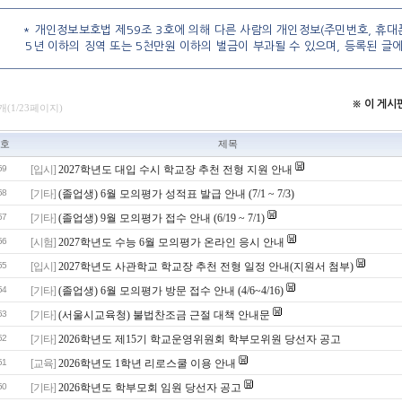
* 개인정보보호법 제59조 3호에 의해 다른 사람의 개인정보(주민번호, 휴대폰
5년 이하의 징역 또는 5천만원 이하의 벌금이 부과될 수 있으며, 등록된 글
※ 이 게
개(1/23페이지)
호
제목
59
[입시]
2027학년도 대입 수시 학교장 추천 전형 지원 안내
58
[기타]
(졸업생) 6월 모의평가 성적표 발급 안내 (7/1 ~ 7/3)
57
[기타]
(졸업생) 9월 모의평가 접수 안내 (6/19 ~ 7/1)
56
[시험]
2027학년도 수능 6월 모의평가 온라인 응시 안내
55
[입시]
2027학년도 사관학교 학교장 추천 전형 일정 안내(지원서 첨부)
54
[기타]
(졸업생) 6월 모의평가 방문 접수 안내 (4/6~4/16)
53
[기타]
(서울시교육청) 불법찬조금 근절 대책 안내문
52
[기타]
2026학년도 제15기 학교운영위원회 학부모위원 당선자 공고
51
[교육]
2026학년도 1학년 리로스쿨 이용 안내
50
[기타]
2026학년도 학부모회 임원 당선자 공고