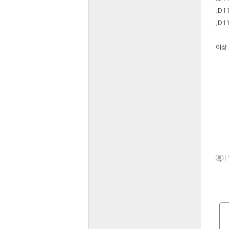
JD1
JD1
이상 
학
|