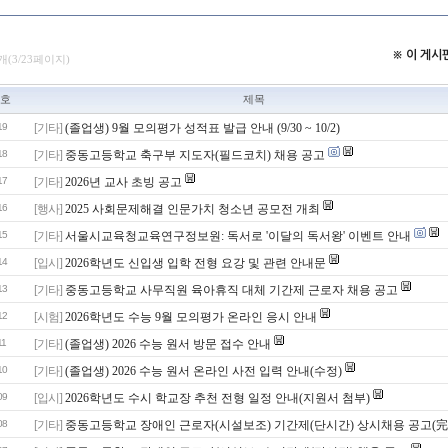
※ 이 게
개(3/23페이지)
호
제목
19
[기타]
(졸업생) 9월 모의평가 성적표 발급 안내 (9/30 ~ 10/2)
18
[기타]
중동고등학교 축구부 지도자(필드코치) 채용 공고
17
[기타]
2026년 교사 초빙 공고
16
[행사]
2025 사회문제해결 인문가치 청소년 공모전 개최
15
[기타]
서울시교육청교육연구정보원: 독서로 '이달의 독서왕' 이벤트 안내
14
[입시]
2026학년도 신입생 입학 전형 요강 및 관련 안내문
13
[기타]
중동고등학교 사무직원 육아휴직 대체 기간제 근로자 채용 공고
12
[시험]
2026학년도 수능 9월 모의평가 온라인 응시 안내
11
[기타]
(졸업생) 2026 수능 원서 방문 접수 안내
10
[기타]
(졸업생) 2026 수능 원서 온라인 사전 입력 안내(수정)
09
[입시]
2026학년도 수시 학교장 추천 전형 일정 안내(지원서 첨부)
08
[기타]
중동고등학교 장애인 근로자(시설보조) 기간제(단시간) 상시채용 공고(完