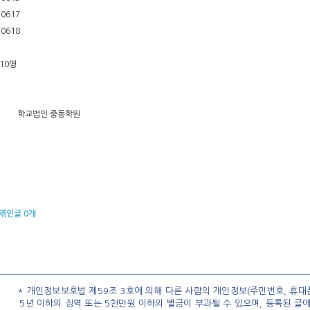
10617
10618
10명
교법인 중동학원
엮인글
0
개
* 개인정보보호법 제59조 3호에 의해 다른 사람의 개인정보(주민번호, 휴대폰
5년 이하의 징역 또는 5천만원 이하의 벌금이 부과될 수 있으며, 등록된 글