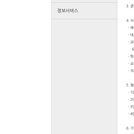
3. 
정보서비스
4. 
- 제
- 대
- 
: 
- 학
- 교
- 석
5. 
- 1
- 2
- 3
- 4
6. 