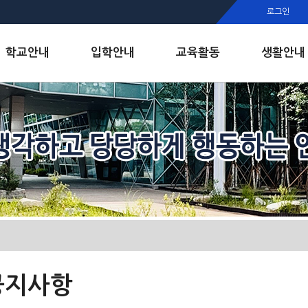
행정실
로그인
보건실
인안내
학교안내
입학안내
교육활동
생활안내
공지사항