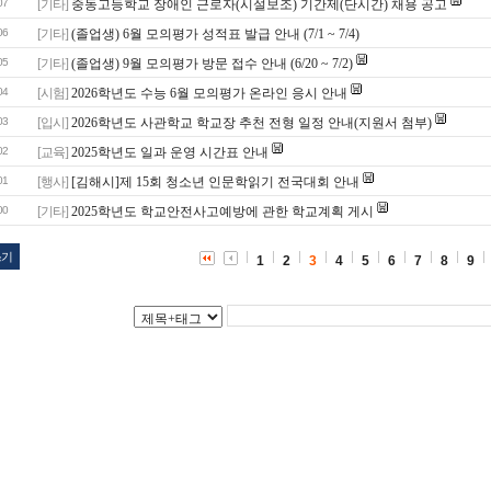
07
[기타]
중동고등학교 장애인 근로자(시설보조) 기간제(단시간) 채용 공고
06
[기타]
(졸업생) 6월 모의평가 성적표 발급 안내 (7/1 ~ 7/4)
05
[기타]
(졸업생) 9월 모의평가 방문 접수 안내 (6/20 ~ 7/2)
04
[시험]
2026학년도 수능 6월 모의평가 온라인 응시 안내
03
[입시]
2026학년도 사관학교 학교장 추천 전형 일정 안내(지원서 첨부)
02
[교육]
2025학년도 일과 운영 시간표 안내
01
[행사]
[김해시]제 15회 청소년 인문학읽기 전국대회 안내
00
[기타]
2025학년도 학교안전사고예방에 관한 학교계획 게시
쓰기
1
2
3
4
5
6
7
8
9