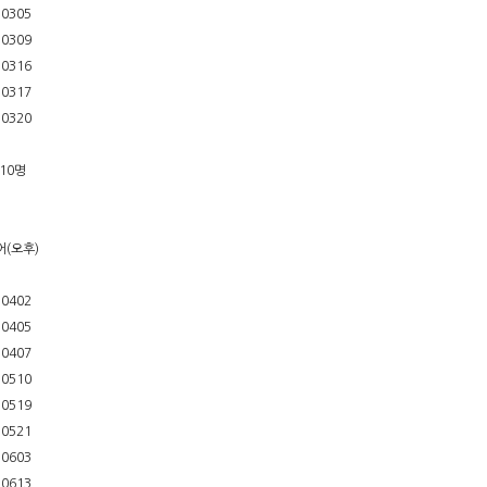
10305
10309
10316
10317
10320
10명
어(오후)
10402
10405
10407
10510
10519
10521
10603
10613