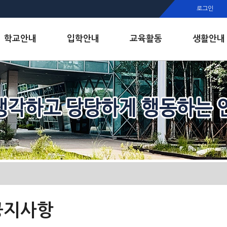
행정실
로그인
보건실
인안내
학교안내
입학안내
교육활동
생활안내
공지사항