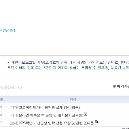
엮인글
0
개
* 개인정보보호법 제59조 3호에 의해 다른 사람의 개인정보(주민번호, 휴대폰
5년 이하의 징역 또는 5천만원 이하의 벌금이 부과될 수 있으며, 등록된 글
※ 이 게
개(18/23페이지)
호
제목
19
[기타]
고교학점제 대비 원익관 설계 영상(최종)
18
[기타]
온라인 학부모 책 운영 안내(서울시교육청)
17
[입시]
2023학년도 신입생 입학 전형 요강 및 관련 안내문