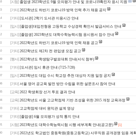
16
[시험]
졸업생 2023학년도 9월 모의평가 안내 및 코로나19확진자 응시 지원
15
[기타]
2022학년도 하반기 코로나19 방역 인력 추가 채용 공지
14
[기타]
[도서관] 2학기 도서관 이용시간 안내
13
[입시]
[졸업생]대입전형용 고등학교 수상경력 확인서 발급서비스 안내
12
[입시]
[졸업생] 2023학년도 대학수학능력시험 응시원서 접수 안내
11
[기타]
2022학년도 하반기 코로나19 방역 인력 채용 공고
10
[기타]
2022학년도 제2차 전·편입생 모집 공고
09
[행사]
2022학년도 학생탐구발표대회 안내(서식 첨부)
08
[기타]
[도서관] 임시 휴관 안내 (7/25-7/28)
07
[입시]
2023학년도 대입 수시 학교장 추천 대상자 지원 일정 공지
06
[기타]
서울 영어 공교육 발전 방안 수립을 위한 설문조사 참여 안내
05
[교육]
2022 학생회장 선거 투표 결과 안내
04
[교육]
2022학년도 서울 고교학점제 기반 조성을 위한 2015 개정 교육과정
03
[기타]
고교학점제 대비 원익관 설계 영상
02
[기타]
[졸업생] 6월 모의평가 성적 통지 안내
01
[시험]
2023학년도 대학수학능력시험 시행 세부계획 안내(공고문)
[1]
00
[기타]
2022년도 학교법인 중동학원(중동고등학교) 사무직원 공개경쟁 임용 계