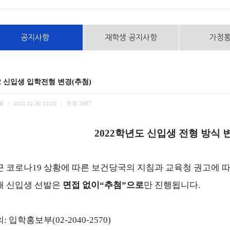
공지사항
재학생 공지사항
가정
22 신입생 입학전형 변경(추첨)
복
조회
2687
|
2021.11.30 10:25
|
2022
학년도 신입생 전형 방식 
근 코로나
19
상황에 따른 보건당국의 지침과 교육청 권고에 따
해 신입생 선발은
면접 없이
“
추첨
”
으로
만 진행됩니다
.
: 입학홍보부(02-2040-2570)