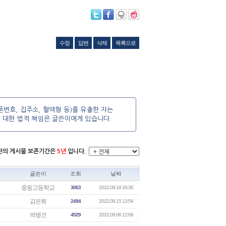
수정
답변
삭제
목록으로
번호, 집주소, 혈액형 등)를 유출한 자는
에 대한 법적 책임은 글쓴이에게 있습니다.
시판의 게시물 보존기간은
5년
입니다.
글쓴이
조회
날짜
중동고등학교
3063
2022.09.19 16:36
김은회
2494
2022.09.15 13:54
박병건
4529
2022.09.06 12:08