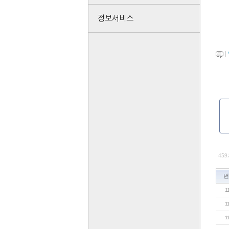
정보서비스
|
459
번
1
1
1