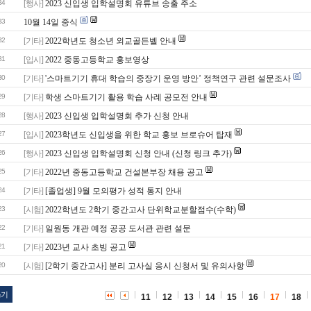
34
[행사]
2023 신입생 입학설명회 유튜브 송출 주소
33
10월 14일 중식
32
[기타]
2022학년도 청소년 외교골든벨 안내
31
[입시]
2022 중동고등학교 홍보영상
30
[기타]
'스마트기기 휴대 학습의 중장기 운영 방안’ 정책연구 관련 설문조사
29
[기타]
학생 스마트기기 활용 학습 사례 공모전 안내
28
[행사]
2023 신입생 입학설명회 추가 신청 안내
27
[입시]
2023학년도 신입생을 위한 학교 홍보 브로슈어 탑재
26
[행사]
2023 신입생 입학설명회 신청 안내 (신청 링크 추가)
25
[기타]
2022년 중동고등학교 건설본부장 채용 공고
24
[기타]
[졸업생] 9월 모의평가 성적 통지 안내
23
[시험]
2022학년도 2학기 중간고사 단위학교분할점수(수학)
22
[기타]
일원동 개관 예정 공공 도서관 관련 설문
21
[기타]
2023년 교사 초빙 공고
20
[시험]
[2학기 중간고사] 분리 고사실 응시 신청서 및 유의사항
쓰기
11
12
13
14
15
16
17
18