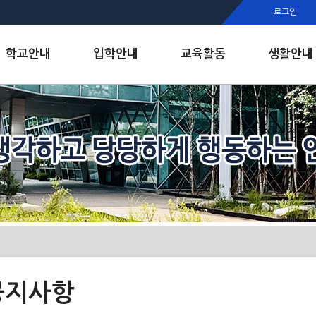
행정실
로그인
보건실
인안내
학교안내
입학안내
교육활동
생활안내
공지사항