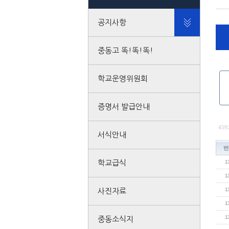
공지사항
중동고 똑!똑!똑!
학교운영위원회
증명서 발급안내
459
서식안내
번
학교급식
1
1
1
사진자료
1
1
중동소식지