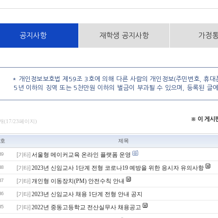
공지사항
재학생 공지사항
가정
* 개인정보보호법 제59조 3호에 의해 다른 사람의 개인정보(주민번호, 휴대폰
5년 이하의 징역 또는 5천만원 이하의 벌금이 부과될 수 있으며, 등록된 글
※ 이 게
개(17/23페이지)
호
제목
39
[기타]
서울형 메이커교육 온라인 플랫폼 운영
38
[기타]
2023년 신임교사 1단계 전형 코로나19 예방을 위한 응시자 유의사항
37
[기타]
개인형 이동장치(PM) 안전수칙 안내
36
[기타]
2023년 신임교사 채용 1단계 전형 안내 공지
35
[기타]
2022년 중동고등학교 전산실무사 채용공고