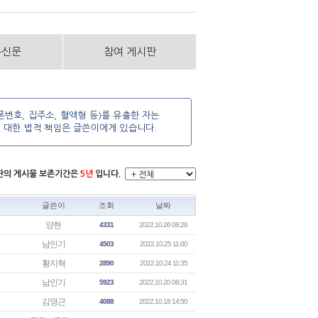
통신문
참여 게시판
번호, 집주소, 혈액형 등)를 유출한 자는
에 대한 법적 책임은 글쓴이에게 있습니다.
시판의 게시물 보존기간은
5년
입니다.
글쓴이
조회
날짜
양현
4331
2022.10.26 08:26
남인기
4503
2022.10.25 11:00
황지혁
2890
2022.10.24 11:35
남인기
5923
2022.10.20 08:31
김영근
4088
2022.10.18 14:50